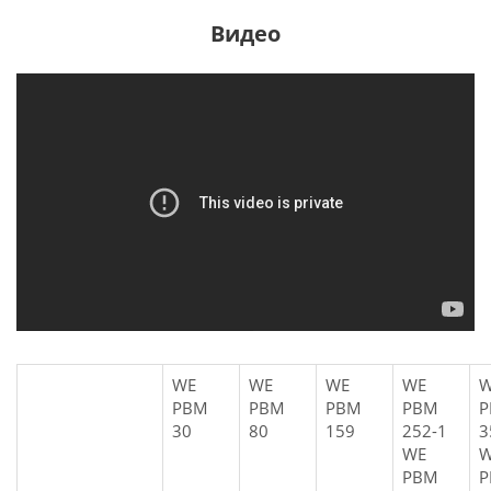
Видео
WE
WE
WE
WE
W
PBM
PBM
PBM
PBM
P
30
80
159
252-1
3
WE
W
PBM
P