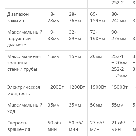
252-2
3
Диапазон
18-
28-
65-
80-
1
зажима
28мм
76мм
159мм
240мм
3
Максимальный
19-
32-
72-
90-
1
наружный
38мм
89мм
168мм
273мм
3
диаметр
Максимальная
15мм
15мм
20мм
252-1
3
толщина
= 20мм
=
стенки трубы
252-2
3
= 75мм
=
Электрическая
1200Вт
1200Вт
1500Вт
1500Вт
1
мощность
Максимальный
35мм
35мм
50мм
55мм
5
ход
Скорость
50 об/
50 об/
27 об/
21 об/
1
вращения
мин
мин
мин
мин
м