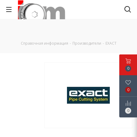
Справочная информация
-
Производители
-
EXACT
0
0
0