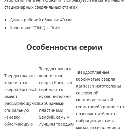
хвостовик типа Fein Quick-In. Используется на магнитных и
стационарных сверлильных станках.
Длина рабочей области: 40 мм
Хвостовик: FEIN QUICK-IN
Особенности серии
Твердосплавные
Твердосплавные
Твердосплавные
корончатые
корончатые сверла
корончатые
сверла Karnasch
Karnasch изготовлены
сверла Karnasch
снабжаются
со сложной
имеют
исключительно
многоступенчатой
расширяющуюся
карбидными
геометрией кромок, что
спиральную
пластинами
позволяет избежать
канавку,
Sandvik, самым
вибрации, достичь
облегчающую
лучшим твердым
мягкости сверления и