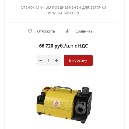
Станок MR-13D предназначен для заточки
спиральных сверл.
Отложить
Сравнить
66 720
руб.
/шт
с НДС
В корзину