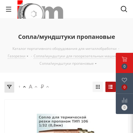
Сопла/мундштуки пропановые
Каталог портативного оборудования для металлобработки
-
Газорезки
-
Сопла/мундштуки для газорезательных машин
-
Сопла/мундштуки пропановые
0
0
0