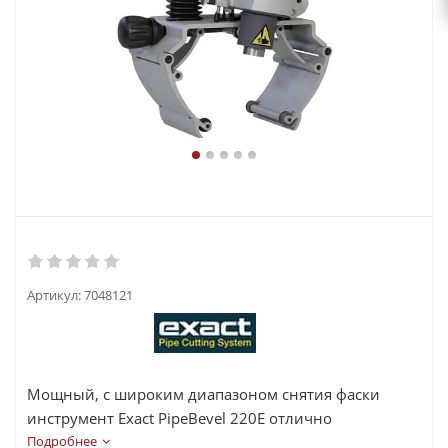
Артикул:
7048121
Мощный, с широким диапазоном снятия фаски
инструмент Exact PipeBevel 220E отлично
справляется со снятием фаски на металлических и
Подробнее