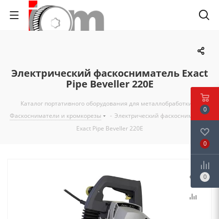
Электрический фаскосниматель Exact
Pipe Beveller 220E
Каталог портативного оборудования для металлобработки
-
0
Фаскосниматели и кромкорезы
-
Электрический фаскосниматель
Exact Pipe Beveller 220E
0
0