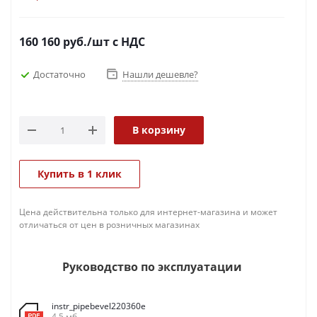
пластиковых материалов труб; фаскосниматель
оснащен регулировкой скорости и обеспечивает
160 160
руб.
/шт
с НДС
постоянный крутящий момент. По причине
надежной конструкции труборез можно идеально
Достаточно
Нашли дешевле?
использовать как в цеху, так и на стройке при
работе с...
В корзину
Купить в 1 клик
Цена действительна только для интернет-магазина и может
отличаться от цен в розничных магазинах
Руководство по эксплуатации
instr_pipebevel220360e
4,5 мб